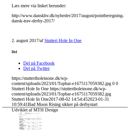
Læs mere via linket herunder:
http://www.danskhv.dk/nyheder/2017/august/pointberegning-
dansk-trav-derby-2017/
2. august 2017
/
af
Stutteri Hole In One
Del
Del på Facebook
Del på Twitter
https://stutteriholeinone.dk/wp-
content/uploads/2023/01/Topbar-e1675117059382.jpg
0
0
Stutteri Hole In One
https://stutteriholeinone.dk/wp-
content/uploads/2023/01/Topbar-e1675117059382.jpg
Stutteri Hole In One
2017-08-02 14:54:45
2023-01-31
10:59:41
Bad Moon Rising sikker på derbystart
Udviklet af MTH Design