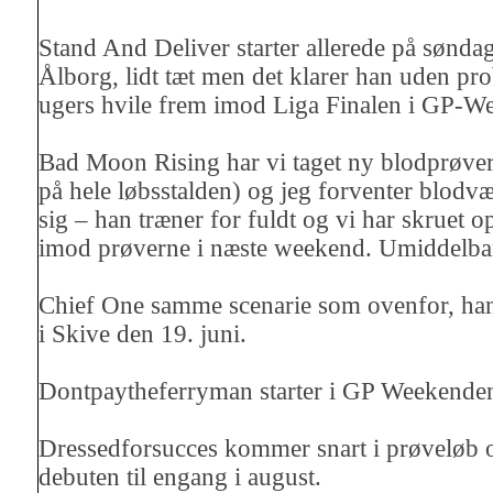
Stand And Deliver starter allerede på søndag 
Ålborg, lidt tæt men det klarer han uden pro
ugers hvile frem imod Liga Finalen i GP-W
Bad Moon Rising har vi taget ny blodprøver 
på hele løbsstalden) og jeg forventer blodvær
sig – han træner for fuldt og vi har skruet o
imod prøverne i næste weekend. Umiddelbart
Chief One samme scenarie som ovenfor, han
i Skive den 19. juni.
Dontpaytheferryman starter i GP Weekende
Dressedforsucces kommer snart i prøveløb
debuten til engang i august.