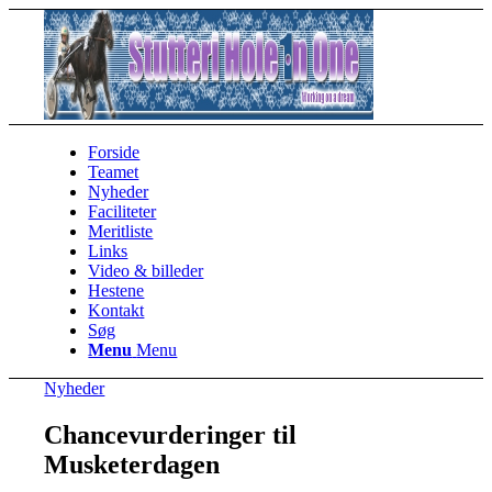
Forside
Teamet
Nyheder
Faciliteter
Meritliste
Links
Video & billeder
Hestene
Kontakt
Søg
Menu
Menu
Nyheder
Chancevurderinger til
Musketerdagen