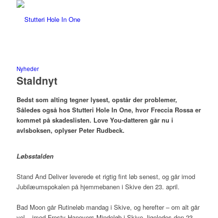
Nyheder
Staldnyt
Bedst som alting tegner lysest, opstår der problemer,
Således også hos Stutteri Hole In One, hvor Freccia Rossa er
kommet på skadeslisten. Love You-datteren går nu i
avlsboksen, oplyser Peter Rudbeck.
Løbsstalden
Stand And Deliver leverede et rigtig fint løb senest, og går imod
Jubilæumspokalen på hjemmebanen i Skive den 23. april.
Bad Moon går Rutineløb mandag i Skive, og herefter – om alt går
vel – imod Frosty Hanovers Mindeløb i Skive, ligeledes den 23.