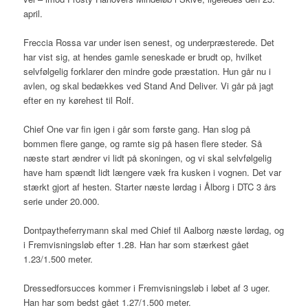
april.
Freccia Rossa var under isen senest, og underpræsterede. Det
har vist sig, at hendes gamle seneskade er brudt op, hvilket
selvfølgelig forklarer den mindre gode præstation. Hun går nu i
avlen, og skal bedækkes ved Stand And Deliver. Vi går på jagt
efter en ny kørehest til Rolf.
Chief One var fin igen i går som første gang. Han slog på
bommen flere gange, og ramte sig på hasen flere steder. Så
næste start ændrer vi lidt på skoningen, og vi skal selvfølgelig
have ham spændt lidt længere væk fra kusken i vognen. Det var
stærkt gjort af hesten. Starter næste lørdag i Ålborg i DTC 3 års
serie under 20.000.
Dontpaytheferrymann skal med Chief til Aalborg næste lørdag, og
i Fremvisningsløb efter 1.28. Han har som stærkest gået
1.23/1.500 meter.
Dressedforsucces kommer i Fremvisningsløb i løbet af 3 uger.
Han har som bedst gået 1.27/1.500 meter.