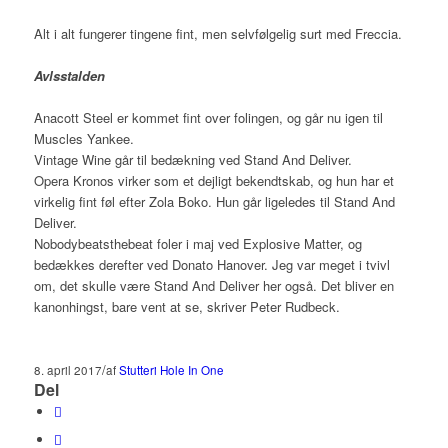
Alt i alt fungerer tingene fint, men selvfølgelig surt med Freccia.
Avlsstalden
Anacott Steel er kommet fint over folingen, og går nu igen til
Muscles Yankee.
Vintage Wine går til bedækning ved Stand And Deliver.
Opera Kronos virker som et dejligt bekendtskab, og hun har et
virkelig fint føl efter Zola Boko. Hun går ligeledes til Stand And
Deliver.
Nobodybeatsthebeat foler i maj ved Explosive Matter, og
bedækkes derefter ved Donato Hanover. Jeg var meget i tvivl
om, det skulle være Stand And Deliver her også. Det bliver en
kanonhingst, bare vent at se, skriver Peter Rudbeck.
/
8. april 2017
af
Stutteri Hole In One
Del