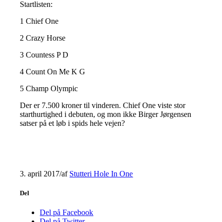
Startlisten:
1 Chief One
2 Crazy Horse
3 Countess P D
4 Count On Me K G
5 Champ Olympic
Der er 7.500 kroner til vinderen. Chief One viste stor
starthurtighed i debuten, og mon ikke Birger Jørgensen
satser på et løb i spids hele vejen?
3. april 2017
/
af
Stutteri Hole In One
Del
Del på Facebook
Del på Twitter