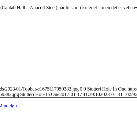
antab Hall – Anacott Steel) når til start i kriteriet – men det er vel næ
loads/2023/01/Topbar-e1675117059382.jpg
0
0
Stutteri Hole In One
https
59382.jpg
Stutteri Hole In One
2017-01-17 11:39:10
2023-01-31 10:59:
 Mindeløb