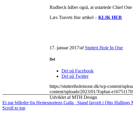
Rudbeck håber også, at ustartede Chief One (C
Læs Travets fine artikel –
KLIK HER
17. januar 2017
/
af
Stutteri Hole In One
Del
Del på Facebook
Del på Twitter
https://stutteriholeinone.dk/wp-content/up
content/uploads/2023/01/Topbar-e16751170
Udviklet af MTH Design
Et par billeder fra Hestesportens Galla
Stand favorit i Otto Hallings
Scroll to top