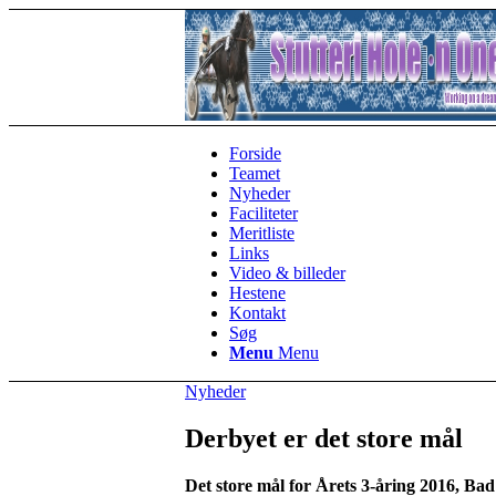
Forside
Teamet
Nyheder
Faciliteter
Meritliste
Links
Video & billeder
Hestene
Kontakt
Søg
Menu
Menu
Nyheder
Derbyet er det store mål
Det store mål for Årets 3-åring 2016, Bad