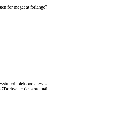
sten for meget at forlange?
://stutteriholeinone.dk/wp-
47
Derbyet er det store mål