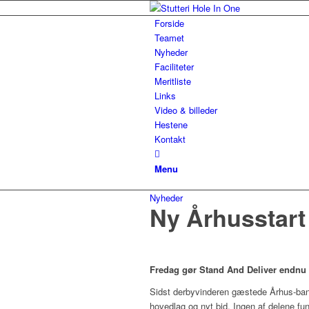
Forside
Teamet
Nyheder
Faciliteter
Meritliste
Links
Video & billeder
Hestene
Kontakt
Menu
Nyheder
Ny Århusstart
Fredag gør Stand And Deliver endnu
Sidst derbyvinderen gæstede Århus-ban
hovedlag og nyt bid. Ingen af delene fu