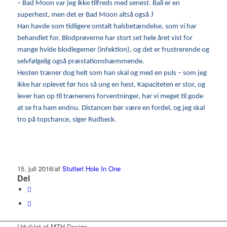
– Bad Moon var jeg ikke tilfreds med senest. Bali er en
J
superhest, men det er Bad Moon altså også
Han havde som tidligere omtalt halsbetændelse, som vi har
behandlet for.
Blodprøverne har stort set hele året vist for
mange hvide blodlegemer (infektion), og det er frustrerende og
selvfølgelig også præstationshæmmende.
Hesten træner dog helt som han skal og med en puls – som jeg
ikke har oplevet før hos så ung en hest. Kapaciteten er stor, og
lever han op til trænerens forventninger,
har vi meget til gode
at se fra ham endnu. Distancen bør være en fordel, og jeg skal
tro på topchance, siger Rudbeck.
15. juli 2016
/
af
Stutteri Hole In One
Del
Udviklet af MTH Design