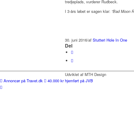
tredjeplads, vurderer Rudbeck.
I 3-års løbet er sagen klar:
“Bad Moon Ri
30. juni 2016
/
af
Stutteri Hole In One
Del
Udviklet af MTH Design
Annoncør på Travet.dk
40.000 kr hjemført på JVB