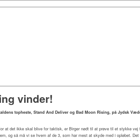
ng vinder!
 staldens topheste, Stand And Deliver og Bad Moon Rising, på Jydsk Væ
or at det ikke skal blive for taktisk, er Birger nødt til at prøve til et stykke v
rem, og så må vi se hvem af de 3, som har mest at skyde med i opløbet. Det kan