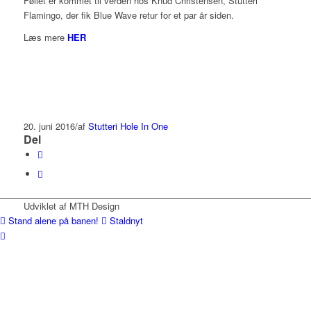
Føllet er kommet til verden hos Knud Christensen, Stutteri
Flamingo, der fik Blue Wave retur for et par år siden.
Læs mere
HER
20. juni 2016
/
af
Stutteri Hole In One
Del
Udviklet af MTH Design
Stand alene på banen!
Staldnyt