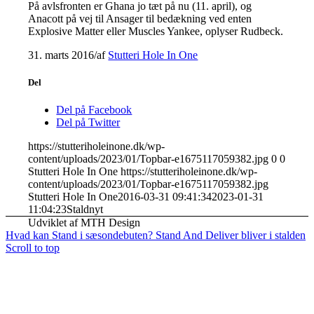
På avlsfronten er Ghana jo tæt på nu (11. april), og
Anacott på vej til Ansager til bedækning ved enten
Explosive Matter eller Muscles Yankee, oplyser Rudbeck.
31. marts 2016
/
af
Stutteri Hole In One
Del
Del på Facebook
Del på Twitter
https://stutteriholeinone.dk/wp-
content/uploads/2023/01/Topbar-e1675117059382.jpg
0
0
Stutteri Hole In One
https://stutteriholeinone.dk/wp-
content/uploads/2023/01/Topbar-e1675117059382.jpg
Stutteri Hole In One
2016-03-31 09:41:34
2023-01-31
11:04:23
Staldnyt
Udviklet af MTH Design
Hvad kan Stand i sæsondebuten?
Stand And Deliver bliver i stalden
Scroll to top