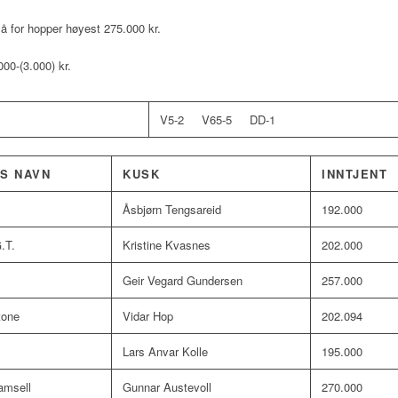
å for hopper høyest 275.000 kr.
00-(3.000) kr.
V5-2 V65-5 DD-1
S NAVN
KUSK
INNTJENT
Åsbjørn Tengsareid
192.000
.T.
Kristine Kvasnes
202.000
Geir Vegard Gundersen
257.000
tone
Vidar Hop
202.094
Lars Anvar Kolle
195.000
amsell
Gunnar Austevoll
270.000