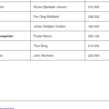
erb
Simen Bjørbæk Jessen
210.500
Per Oleg Midtfjeld
228.222
Johan Herbjørn Undem
182.500
easpider
Frode Hamre
250.106
Thor Borg
213.500
to
John Revheim
223.000
ameaspider