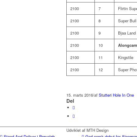
2100
7
Flirtin Sup
2100
8
Super Bull
2100
9
Bjaa Land
2100
10
Alongcam
2100
11
Kingstile
2100
12
Super Pho
15. marts 2016
/
af
Stutteri Hole In One
Del
Udviklet af MTH Design
Stand And Deliver i Prøveløb
God norsk debut for Alongc