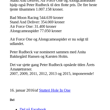
Stand And Deliver, Air Force One og Alongcameasider
hjalp også Peter Rudbeck til den flotte pris. De fire heste
tjente tilsammen 1.007.158 kroner.
Bad Moon Racing 544.639 kroner
Stand And Deliver: 354.069 kroner
Air Force One: 31.400 kroner
Alongcameaspider 77.050 kroner
Air Force One og Alongcameaspider er nu solgt til
udlandet.
Peter Rudbeck var nomineret sammen med Anita
Bakkegård Hansen og Karsten Holm.
Det var sjette gang Peter Rudbeck opnåede titlen Årets
Amatørtræner.
2007, 2009, 2011, 2012, 2013 og 2015, imponerende!
16. januar 2016
/
af
Stutteri Hole In One
Del
Del på Facebook