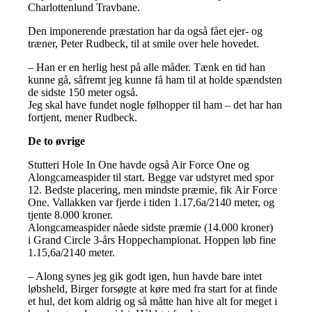
Charlottenlund Travbane.
Den imponerende præstation har da også fået ejer- og
træner, Peter Rudbeck, til at smile over hele hovedet.
– Han er en herlig hest på alle måder. Tænk en tid han
kunne gå, såfremt jeg kunne få ham til at holde spændsten
de sidste 150 meter også.
Jeg skal have fundet nogle følhopper til ham – det har han
fortjent, mener Rudbeck.
De to øvrige
Stutteri Hole In One havde også Air Force One og
Alongcameaspider til start. Begge var udstyret med spor
12. Bedste placering, men mindste præmie, fik Air Force
One. Vallakken var fjerde i tiden 1.17,6a/2140 meter, og
tjente 8.000 kroner.
Alongcameaspider nåede sidste præmie (14.000 kroner)
i Grand Circle 3-års Hoppechampionat. Hoppen løb fine
1.15,6a/2140 meter.
– Along synes jeg gik godt igen, hun havde bare intet
løbsheld, Birger forsøgte at køre med fra start for at finde
et hul, det kom aldrig og så måtte han hive alt for meget i