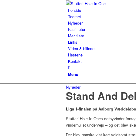
Forside
Teamet
Nyheder
Faciliteter
Meritliste
Links
Video & billeder
Hestene
Kontakt
Menu
Nyheder
Stand And Del
Liga 1-finalen på Aalborg Væddeløbsb
Stutteri Hole In Ones derbyvinder forsøg
vinderhullet undervejs – og det blev s
Der blev ganske vist kørt voldsomt stærk