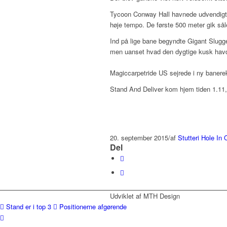
Tycoon Conway Hall havnede udvendigt, 
høje tempo. De første 500 meter gik sål
Ind på lige bane begyndte Gigant Slugge
men uanset hvad den dygtige kusk havde
Magiccarpetride US sejrede i ny banere
Stand And Deliver kom hjem tiden 1.11,3
20. september 2015
/
af
Stutteri Hole In
Del
Udviklet af MTH Design
Stand er i top 3
Positionerne afgørende