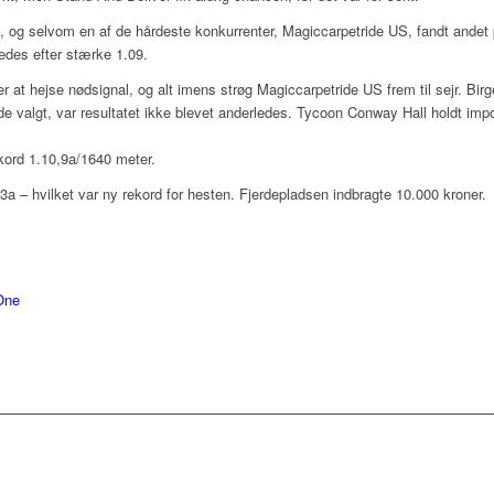
og selvom en af de hårdeste konkurrenter, Magiccarpetride US, fandt andet p
edes efter stærke 1.09.
r at hejse nødsignal, og alt imens strøg Magiccarpetride US frem til sejr. Bi
 valgt, var resultatet ikke blevet anderledes. Tycoon Conway Hall holdt im
kord 1.10,9a/1640 meter.
a – hvilket var ny rekord for hesten. Fjerdepladsen indbragte 10.000 kroner.
 One