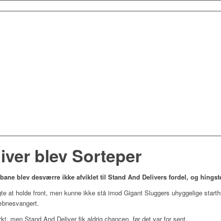
iver blev Sorteper
ane blev desværre ikke afviklet til Stand And Delivers fordel, og hings
te at holde front, men kunne ikke stå imod Gigant Sluggers uhyggelige starthur
kæbnesvangert.
t, men Stand And Deliver fik aldrig chancen, før det var for sent.