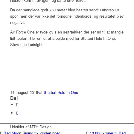
Hesten kom i trav igen, og satte efter feltet.
Da der manglede godt 750 meter blev hesten sendt i angreb i 3.
spor, men der var ikke det fornødne indenbords, og resultatet blev
negativt.
Air Force One er tydeligvis en sejtrækker, der ser ud til at mangle
lidt topfart. Her er lidt at arbejde med for Stutteri Hole In One.
Stayerløb i udsigt?
14. august 2015
/
af
Stutteri Hole In One
Del
Udviklet af MTH Design
Bad Moon Rising fik vindertippet
10.000 kroner til Bad