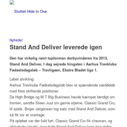
Nyheder
Stand And Deliver leverede igen
Den har virkelig ramt topformen derbyvinderen fra 2013,
Stand And Deliver. I dag sejrede hingsten i Aarhus Travklubs
Fødselsdagsløb – Travligaen, Ekstra Bladet liga 1.
Løbet afvikling:
Aarhus Travklubs Fødselsdagsløb blev et spændende væddeløb
med flere skiftende positioner.
Da High Bridge og M T Big Business havde kæmpet færdigt om
fronten, sendte Steen Juul sin gamle stjerne, Classic Grand Cru,
til spids. Birger Jørgensen tog sats med Stand And Deliver, som
så fik lov at overtage.
På opløbet var der fuld fart. Classic Grand Cru fik chancen, og
afsluttede stærkt, men forbi Stand And Deliver kom han aldrig.