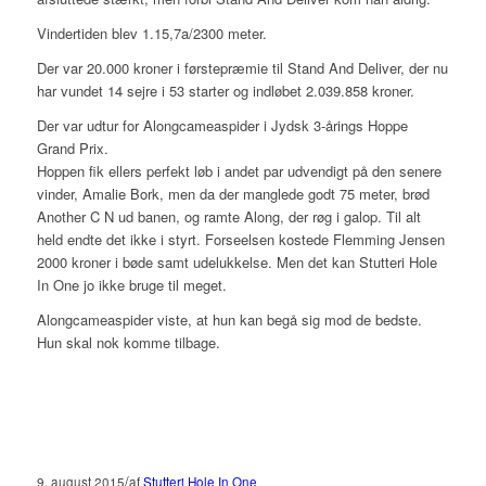
Vindertiden blev 1.15,7a/2300 meter.
Der var 20.000 kroner i førstepræmie til Stand And Deliver, der nu
har vundet 14 sejre i 53 starter og indløbet 2.039.858 kroner.
Der var udtur for Alongcameaspider i Jydsk 3-årings Hoppe
Grand Prix.
Hoppen fik ellers perfekt løb i andet par udvendigt på den senere
vinder, Amalie Bork, men da der manglede godt 75 meter, brød
Another C N ud banen, og ramte Along, der røg i galop. Til alt
held endte det ikke i styrt. Forseelsen kostede Flemming Jensen
2000 kroner i bøde samt udelukkelse. Men det kan Stutteri Hole
In One jo ikke bruge til meget.
Alongcameaspider viste, at hun kan begå sig mod de bedste.
Hun skal nok komme tilbage.
/
9. august 2015
af
Stutteri Hole In One