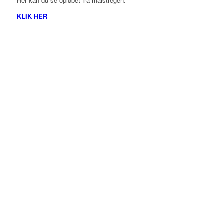
Her kan du se opløbet fra målstregen.
KLIK HER