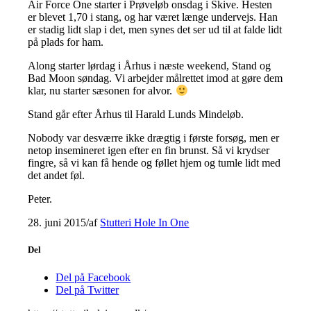
Air Force One starter i Prøveløb onsdag i Skive. Hesten
er blevet 1,70 i stang, og har været længe undervejs. Han
er stadig lidt slap i det, men synes det ser ud til at falde lidt
på plads for ham.
Along starter lørdag i Århus i næste weekend, Stand og
Bad Moon søndag. Vi arbejder målrettet imod at gøre dem
klar, nu starter sæsonen for alvor.
Stand går efter Århus til Harald Lunds Mindeløb.
Nobody var desværre ikke drægtig i første forsøg, men er
netop insemineret igen efter en fin brunst. Så vi krydser
fingre, så vi kan få hende og føllet hjem og tumle lidt med
det andet føl.
Peter.
28. juni 2015
/
af
Stutteri Hole In One
Del
Del på Facebook
Del på Twitter