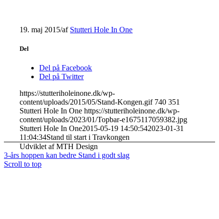
19. maj 2015
/
af
Stutteri Hole In One
Del
Del på Facebook
Del på Twitter
https://stutteriholeinone.dk/wp-
content/uploads/2015/05/Stand-Kongen.gif
740
351
Stutteri Hole In One
https://stutteriholeinone.dk/wp-
content/uploads/2023/01/Topbar-e1675117059382.jpg
Stutteri Hole In One
2015-05-19 14:50:54
2023-01-31
11:04:34
Stand til start i Travkongen
Udviklet af MTH Design
3-års hoppen kan bedre
Stand i godt slag
Scroll to top