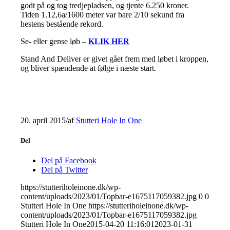
godt på og tog tredjepladsen, og tjente 6.250 kroner.
Tiden 1.12,6a/1600 meter var bare 2/10 sekund fra
hestens bestående rekord.
Se- eller gense løb –
KLIK HER
Stand And Deliver er givet gået frem med løbet i kroppen,
og bliver spændende at følge i næste start.
20. april 2015
/
af
Stutteri Hole In One
Del
Del på Facebook
Del på Twitter
https://stutteriholeinone.dk/wp-
content/uploads/2023/01/Topbar-e1675117059382.jpg
0
0
Stutteri Hole In One
https://stutteriholeinone.dk/wp-
content/uploads/2023/01/Topbar-e1675117059382.jpg
Stutteri Hole In One
2015-04-20 11:16:01
2023-01-31