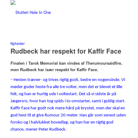
Nyheder
Rudbeck har respekt for Kaffir Face
Finalen i
Tarok Memorial
kan vindes af
Therumoursaidfire,
men Rudbeck har især respekt for Kaffir Face.
– Hesten træner- og trives rigtig godt, bedre en nogensinde. Vi
møder goder heste fra alle tre volter, men det er blevet et lille
felt, og han er hurtig ude i voltestart. Det så vi sidste år på
Jægersro, hvor han tog spids i to omstarter, samt i gyldig start.
Kaffir Face har godt nok mere hård på brystet, men der skal en
god hest til at give Rumour 20 meter. Han går som senest uden
forsko og i halvlukket hovedlag, og han har en rigtig god
chance, mener Peter Rudbeck.