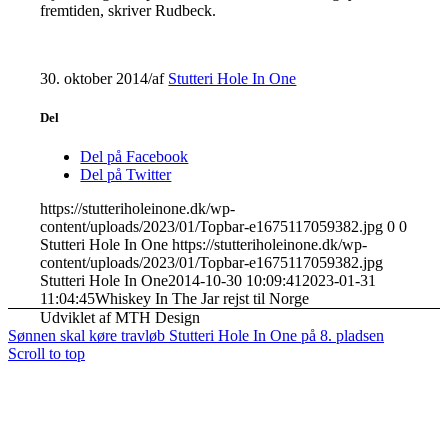
fremtiden, skriver Rudbeck.
30. oktober 2014
/
af
Stutteri Hole In One
Del
Del på Facebook
Del på Twitter
https://stutteriholeinone.dk/wp-
content/uploads/2023/01/Topbar-e1675117059382.jpg
0
0
Stutteri Hole In One
https://stutteriholeinone.dk/wp-
content/uploads/2023/01/Topbar-e1675117059382.jpg
Stutteri Hole In One
2014-10-30 10:09:41
2023-01-31
11:04:45
Whiskey In The Jar rejst til Norge
Udviklet af MTH Design
Sønnen skal køre travløb
Stutteri Hole In One på 8. pladsen
Scroll to top