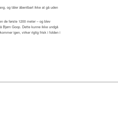
g, og tåler åbentbart ikke at gå uden
en de første 1200 meter – og blev
 på Bjørn Goop. Dette kunne ikke undgå
mmer igen, virker rigtig frisk i folden i