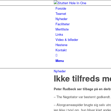
Forside
Teamet
Nyheder
Faciliteter
Meritliste
Links
Video & billeder
Hestene
Kontakt
Menu
Nyheder
Ikke tilfreds
Peter Rudbeck ser tilbage på en derby
– The Negotiator var bestemt godkendt. B
– Alongcameaspider brugte sig selv utroli
jeg ikke i tvivl om, hun bliver klart anden