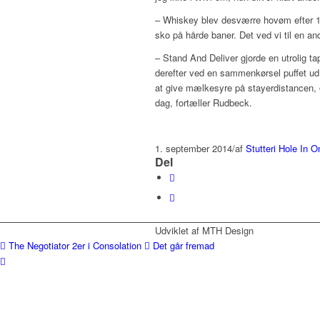
– Whiskey blev desværre hovøm efter 10
sko på hårde baner. Det ved vi til en a
– Stand And Deliver gjorde en utrolig t
derefter ved en sammenkørsel puffet ud 
at give mælkesyre på stayerdistancen, og
dag, fortæller Rudbeck.
1. september 2014
/
af
Stutteri Hole In O
Del
Udviklet af MTH Design
The Negotiator 2er i Consolation
Det går fremad