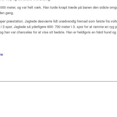
00 meter, og var helt væk. Han turde knapt træde på banen den sidste omgan
nden gang.
apper præstation. Jagtede desværre lidt unødvendig fremad som første fra volt
i 3 spor. Jagtede så yderligere 600- 700 meter i 3. spor for at ramme en ryg
 han var chanceløs for at vise sit bedste. Han er heldigvis en hård hund og ko
ne