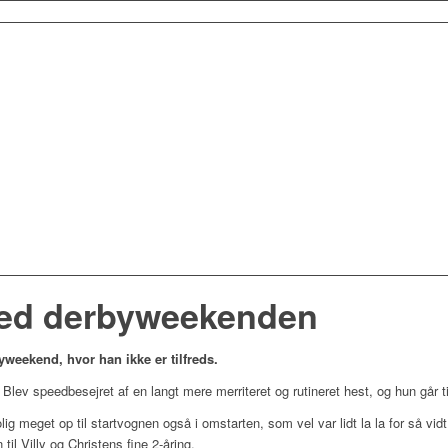
 med derbyweekenden
weekend, hvor han ikke er tilfreds.
lev speedbesejret af en langt mere merriteret og rutineret hest, og hun går t
g meget op til startvognen også i omstarten, som vel var lidt la la for så vidt 
 til Villy og Christens fine 2-åring.