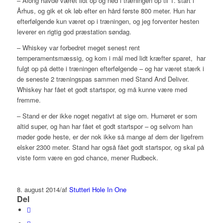
– Along havde været lidt op og ned i træningen op til 1. start i
Århus, og gik et ok løb efter en hård første 800 meter. Hun har
efterfølgende kun været op i træningen, og jeg forventer hesten
leverer en rigtig god præstation søndag.
– Whiskey var forbedret meget senest rent
temperamentsmæssig, og kom i mål med lidt kræfter sparet, har
fulgt op på dette i træningen efterfølgende – og har været stærk i
de seneste 2 træningspas sammen med Stand And Deliver.
Whiskey har fået et godt startspor, og må kunne være med
fremme.
– Stand er der ikke noget negativt at sige om. Humøret er som
altid super, og han har fået et godt startspor – og selvom han
møder gode heste, er der nok ikke så mange af dem der ligefrem
elsker 2300 meter. Stand har også fået godt startspor, og skal på
viste form være en god chance, mener Rudbeck.
8. august 2014
/
af
Stutteri Hole In One
Del