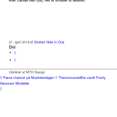
efter Cantab Hall (us). Her er billeder af fødslen.
27. april 2014
/
af
Stutteri Hole In One
Del
Udviklet af MTH Design
Pæne chancer på Musketerdagen
Therumoursaidfire vandt Frosty
Hanovers Mindeløb