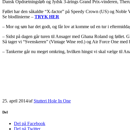
Dansk Opdrætningsløb og Jydsk 3-årings Grand Prix-vinderen, Therum
Føllet har den såkaldte “X-factor” på Speedy Crown (US) og Noble V
Se blodlinierne –
TRYK HER
– Mor og søn har det godt, og får lov at komme ud en tur i eftermidda
– Sidst på dagen går turen til Ansager med Ghana Roland og føllet.
Så tager vi “Svenskeren” (Vintage Wine red.) og Air Force One med hj
– Tankerne går nu meget omkring, hvilken hingst vi skal vælge til Ana
25. april 2014
/
af
Stutteri Hole In One
Del
Del på Facebook
Del på Twitter