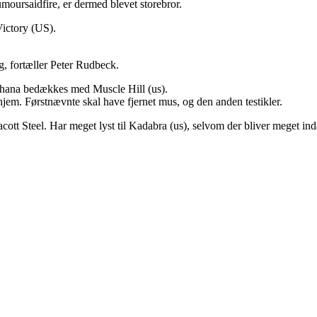
oursaidfire, er dermed blevet storebror.
ictory (US).
g, fortæller Peter Rudbeck.
 Ghana bedækkes med Muscle Hill (us).
em. Førstnævnte skal have fjernet mus, og den anden testikler.
cott Steel. Har meget lyst til Kadabra (us), selvom der bliver meget in