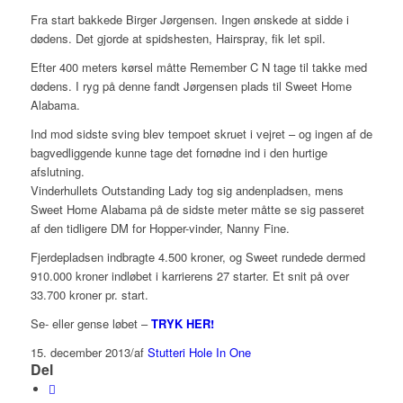
Fra start bakkede Birger Jørgensen. Ingen ønskede at sidde i
dødens. Det gjorde at spidshesten, Hairspray, fik let spil.
Efter 400 meters kørsel måtte Remember C N tage til takke med
dødens. I ryg på denne fandt Jørgensen plads til Sweet Home
Alabama.
Ind mod sidste sving blev tempoet skruet i vejret – og ingen af de
bagvedliggende kunne tage det fornødne ind i den hurtige
afslutning.
Vinderhullets Outstanding Lady tog sig andenpladsen, mens
Sweet Home Alabama på de sidste meter måtte se sig passeret
af den tidligere DM for Hopper-vinder, Nanny Fine.
Fjerdepladsen indbragte 4.500 kroner, og Sweet rundede dermed
910.000 kroner indløbet i karrierens 27 starter. Et snit på over
33.700 kroner pr. start.
Se- eller gense løbet –
TRYK HER!
15. december 2013
/
af
Stutteri Hole In One
Del