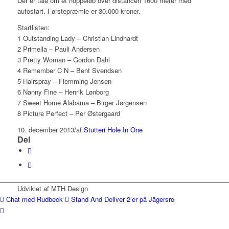
Der er tale om et hoppeløb over distancen 1600 meter med
autostart. Førstepræmie er 30.000 kroner.
Startlisten:
1 Outstanding Lady – Christian Lindhardt
2 Primella – Pauli Andersen
3 Pretty Woman – Gordon Dahl
4 Remember C N – Bent Svendsen
5 Hairspray – Flemming Jensen
6 Nanny Fine – Henrik Lønborg
7 Sweet Home Alabama – Birger Jørgensen
8 Picture Perfect – Per Østergaard
10. december 2013
/
af
Stutteri Hole In One
Del
Udviklet af MTH Design
Chat med Rudbeck
Stand And Deliver 2’er på Jägersro