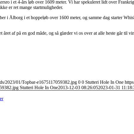
sro i et 4-års løb over 1609 meter. Vi har spekuleret lidt over Frankr
ikke er ret mange startmuligheder.
r i Ålborg i et hoppeløb over 1600 meter, og samme dag starter Whiske
tet året af på en god måde, og så glæder vi os over at alle heste går til 
loads/2023/01/Topbar-e1675117059382.jpg
0
0
Stutteri Hole In One
https
59382.jpg
Stutteri Hole In One
2013-12-03 08:26:05
2023-01-31 11:18:
er