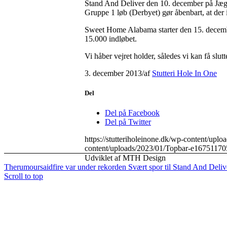
Stand And Deliver den 10. december på Jæger
Gruppe 1 løb (Derbyet) gør åbenbart, at der 
Sweet Home Alabama starter den 15. decembe
15.000 indløbet.
Vi håber vejret holder, således vi kan få slut
3. december 2013
/
af
Stutteri Hole In One
Del
Del på Facebook
Del på Twitter
https://stutteriholeinone.dk/wp-content/up
content/uploads/2023/01/Topbar-e16751170
Udviklet af MTH Design
Therumoursaidfire var under rekorden
Svært spor til Stand And Deliv
Scroll to top