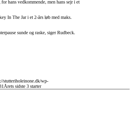
ig for hans vedkommende, men hans sejr i et
y In The Jar i et 2-års løb med maks.
vinterpause sunde og raske, siger Rudbeck.
://stutteriholeinone.dk/wp-
31
Årets sidste 3 starter