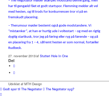
– The Negotiator møder skærpet modstand denne gang, men
har til gengæld fået et godt startspor. Flemming melder alt vel
med hesten, og til trods for konkurrencen tror vi på en
fremskudt placering.
– Therumour møder bestemt også gode modstandere. Vi
“mistænker”, at han er hurtig ude i voltestart – og med en rigtig
dygtig startkusk, tror jeg på føring eller ryg på førende – og på
en placering fra 1 – 4, såfremt hesten er som normal, fortæller
Rudbeck.
27. november 2013
/
af
Stutteri Hole In One
Del
Udviklet af MTH Design
Godt spor til The Negotiator
The Negotiator syg?