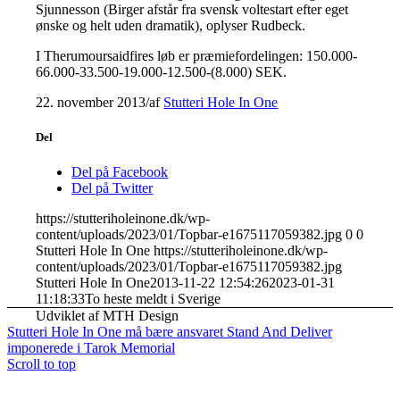
Sjunnesson (Birger afstår fra svensk voltestart efter eget
ønske og helt uden dramatik), oplyser Rudbeck.
I
Therumoursaidfires løb er præmiefordelingen:
150.000-
66.000-33.500-19.000-12.500-(8.000) SEK.
22. november 2013
/
af
Stutteri Hole In One
Del
Del på Facebook
Del på Twitter
https://stutteriholeinone.dk/wp-
content/uploads/2023/01/Topbar-e1675117059382.jpg
0
0
Stutteri Hole In One
https://stutteriholeinone.dk/wp-
content/uploads/2023/01/Topbar-e1675117059382.jpg
Stutteri Hole In One
2013-11-22 12:54:26
2023-01-31
11:18:33
To heste meldt i Sverige
Udviklet af MTH Design
Stutteri Hole In One må bære ansvaret
Stand And Deliver
imponerede i Tarok Memorial
Scroll to top