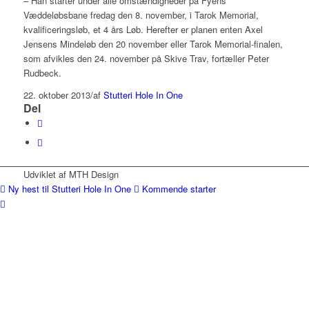
– Han starter under alle omstændigheder på Fyens
Væddeløbsbane fredag den 8. november, i Tarok Memorial,
kvalificeringsløb, et 4 års Løb. Herefter er planen enten Axel
Jensens Mindeløb den 20 november eller Tarok Memorial-finalen,
som afvikles den 24. november på Skive Trav, fortæller Peter
Rudbeck.
22. oktober 2013
/
af
Stutteri Hole In One
Del
Udviklet af MTH Design
Ny hest til Stutteri Hole In One
Kommende starter