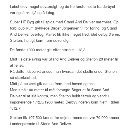
Løbet blev meget seværdigt, og de tre første heste fra derbyet
var også nr. 1,2 og 3 i dag.
Super HT Byg gik til spids med Stand And Deliver nærmest. Op
forbi publikum trykkede Birger Jørgensen til for føring, og Stand
And Deliver overtog. Parret fik ikke meget fred, idet derby 3’eren,
Stelton, hurtigt kom frem udvendigt.
De første 1000 meter gik efter stærke 1.12,8.
Midt i sidste sving var Stand And Deliver og Stelton 20 meter fri
af feltet.
På dette tidspunkt anede man hvordan det skulle ende, Stelton
så stærkest ud.
Midt på opløbet gik denne frem med hoved og hals.
Med små 100 meter til mål forsøgte Birger at få Stand And
Deliver til at slå kontra, men Stelton holdt farten og vandt i
imponerende 1.12,5/1900 meter. Derbyvinderen kom hjem i tiden
1.12,7.
Stelton fik 197.500 kroner for sejren, mens der var 79.000 kroner
i andenpræmie til Stand And Deliver.