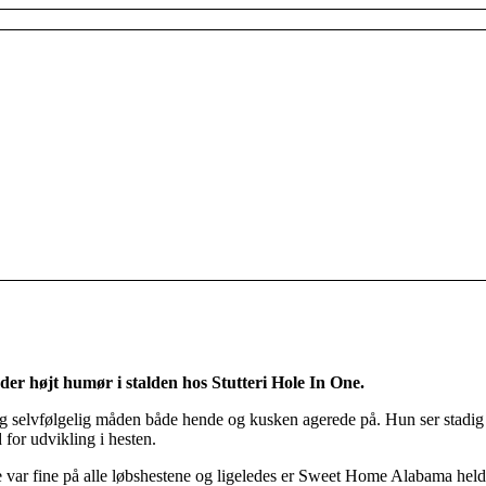
der højt humør i stalden hos Stutteri Hole In One.
 og selvfølgelig måden både hende og kusken agerede på. Hun ser stadig
 for udvikling i hesten.
e var fine på alle løbshestene og ligeledes er Sweet Home Alabama heldig