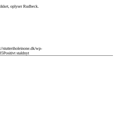
blikket, oplyser Rudbeck.
://stutteriholeinone.dk/wp-
35
Positivt staldnyt