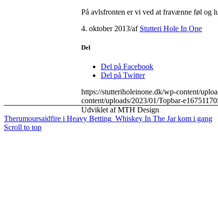
På avlsfronten er vi ved at fravænne føl og l
4. oktober 2013
/
af
Stutteri Hole In One
Del
Del på Facebook
Del på Twitter
https://stutteriholeinone.dk/wp-content/up
content/uploads/2023/01/Topbar-e16751170
Udviklet af MTH Design
Therumoursaidfire i Heavy Betting
Whiskey In The Jar kom i gang
Scroll to top