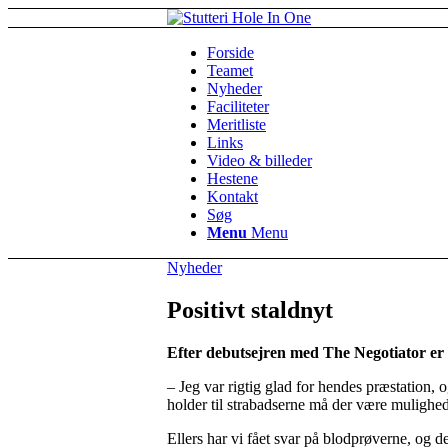
Forside
Teamet
Nyheder
Faciliteter
Meritliste
Links
Video & billeder
Hestene
Kontakt
Søg
Menu
Menu
Nyheder
Positivt staldnyt
Efter debutsejren med The Negotiator er 
– Jeg var rigtig glad for hendes præstation,
holder til strabadserne må der være mulighed
Ellers har vi fået svar på blodprøverne, og d