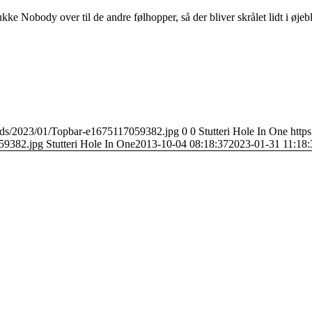
ukke Nobody over til de andre følhopper, så der bliver skrålet lidt i øje
loads/2023/01/Topbar-e1675117059382.jpg
0
0
Stutteri Hole In One
https
59382.jpg
Stutteri Hole In One
2013-10-04 08:18:37
2023-01-31 11:18: