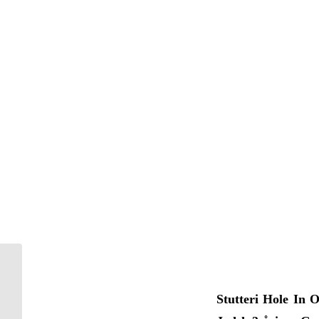
Sidste nyt
Stutteri Hole In O