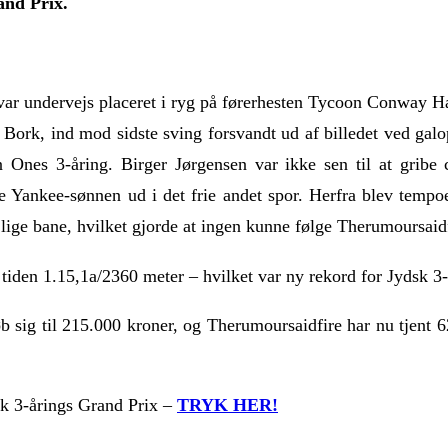
and Prix.
ar undervejs placeret i ryg på førerhesten Tycoon Conway Ha
 Bork, ind mod sidste sving forsvandt ud af billedet ved galop
In Ones 3-åring. Birger Jørgensen var ikke sen til at gribe 
e Yankee-sønnen ud i det frie andet spor. Herfra blev tempo
å lige bane, hvilket gjorde at ingen kunne følge Therumoursaid
i tiden 1.15,1a/2360 meter – hvilket var ny rekord for Jydsk 3
 sig til 215.000 kroner, og Therumoursaidfire har nu tjent 6
sk 3-årings Grand Prix –
TRYK HER!