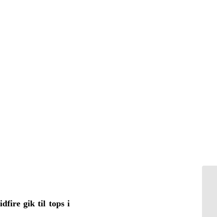
Sp
fire gik til tops i