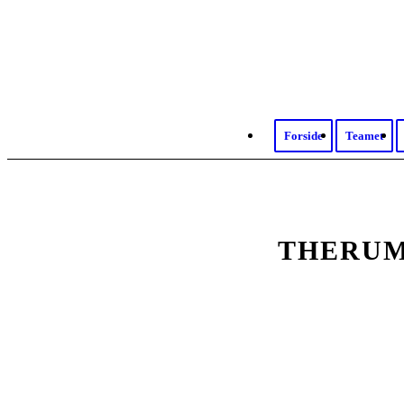
Forside
Teamet
THERUM