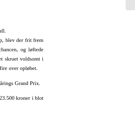
ll.
, blev der frit frem
chancen, og løftede
et skruet voldsomt i
fire over opløbet.
-årings Grand Prix.
23.500 kroner i blot