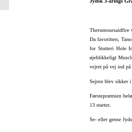
Jydsk 3-årings Gr
Therumoursaidfire v
Da favoritten, Tano
for Stutteri Hole 
øjeblikkeligt Muscl
vejret på vej ind p
Sejren blev sikker 
Førstepræmien beløb
13 starter.
Se- eller gense Jyd