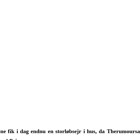
ne fik i dag endnu en storløbsejr i hus, da Therumoursaid