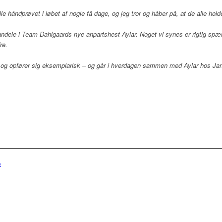
lle håndprøvet i løbet af nogle få dage, og jeg tror og håber på, at de alle hol
 andele i Team Dahlgaards nye anpartshest Aylar. Noget vi synes er rigtig spæ
re.
og opfører sig eksemplarisk – og går i hverdagen sammen med Aylar hos Jan
x