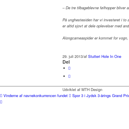
– De tre tilbageblevne følhopper bliver a
På unghestesiden har vi investeret i to
er altid sjovt at dele oplevelser med and
Alongcameaspider er kommet for vogn, 
29. juli 2013
/
af
Stutteri Hole In One
Del
Udviklet af MTH Design
Vinderne af navnekonkurrencen fundet
Spor 3 i Jydsk 3-årings Grand Pri