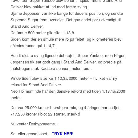
Favoritten Super Yankee blev sendt til spids, mens Stand And
Deliver blev bakket af ind mod første sving.
Bjarne Jeppesen var ikke bange for dødens position, og sendte
Supreme Sugar frem uvendigt. Det gav andet par udvendigt til
Stand And Deliver.
De første 500 meter gik efter 1.13,8.
Siden kom der en smule mere ro på feltet, og kilometeren blev
således rundet på 1.14,7.
Rundt sidste sving lignede det sejr til Super Yankee, men Birger
Jørgensen fik sat godt gang i Stand And Deliver, og præcis på
målstregen stak Kadabra-sønnen mulen først.
Vindertiden blev stærke 1.13,3a/2000 meter – hvilket var ny
rekord for Stand And Deliver.
Neo Holmsminde har den danske rekord med tiden 1.13,1a/2000
meter
Der var 25.000 kroner i førstepræmie, og 4-åringen har nu tjent
717.250 kroner i blot 22 starter, stærkt!
Nu venter Derbyprøverne…
Se- eller gense løbet –
TRYK HER!