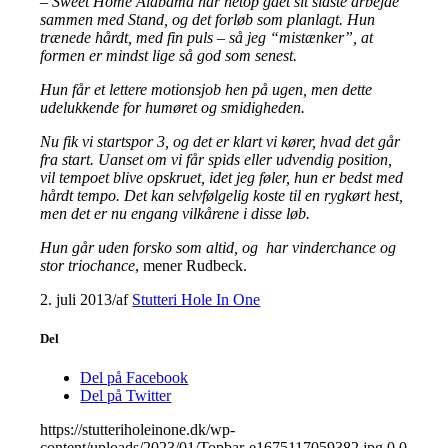
– Sweet Home Alabama har netop gået sit sidste arbejde
sammen med Stand, og det forløb som planlagt. Hun
trænede hårdt, med fin puls – så jeg “mistænker”, at
formen er mindst lige så god som senest.
Hun får et lettere motionsjob hen på ugen, men dette
udelukkende for humøret og smidigheden.
Nu fik vi startspor 3, og det er klart vi kører, hvad det går
fra start. Uanset om vi får spids eller udvendig position,
vil tempoet blive opskruet, idet jeg føler, hun er bedst med
hårdt tempo. Det kan selvfølgelig koste til en rygkørt hest,
men det er nu engang vilkårene i disse løb.
Hun går uden forsko som altid, og har vinderchance og
stor triochance
, mener Rudbeck.
2. juli 2013
/
af
Stutteri Hole In One
Del
Del på Facebook
Del på Twitter
https://stutteriholeinone.dk/wp-
content/uploads/2023/01/Topbar-e1675117059382.jpg
0
0