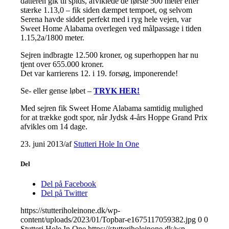
datteren gik til spids, afviklede de første 500 meter efter
stærke 1.13,0 – fik siden dæmpet tempoet, og selvom
Serena havde siddet perfekt med i ryg hele vejen, var
Sweet Home Alabama overlegen ved målpassage i tiden
1.15,2a/1800 meter.
Sejren indbragte 12.500 kroner, og superhoppen har nu
tjent over 655.000 kroner.
Det var karrierens 12. i 19. forsøg, imponerende!
Se- eller gense løbet –
TRYK HER!
Med sejren fik Sweet Home Alabama samtidig mulighed
for at trække godt spor, når Jydsk 4-års Hoppe Grand Prix
afvikles om 14 dage.
23. juni 2013
/
af
Stutteri Hole In One
Del
Del på Facebook
Del på Twitter
https://stutteriholeinone.dk/wp-
content/uploads/2023/01/Topbar-e1675117059382.jpg
0
0
Stutteri Hole In One
https://stutteriholeinone.dk/wp-