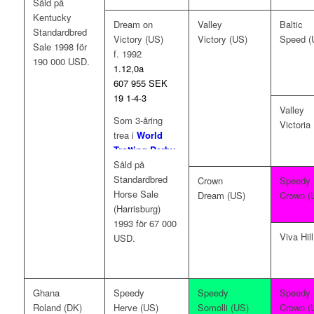
Såld på
Trotting
Transylvania
Kentucky
Classic
,
Nat
Trot
,
Matron
Dream on
Valley
Baltic
Standardbred
Ray Trot
.
Stakes Final
,
Victory (US)
Victory (US)
Speed (
Sale 1998 för
World Trotting
f. 1992
190 000 USD.
Derby
, tvåa i
1.12,0a
Harry M. Zweig
607 955 SEK
Memorial
,
19 1-4-3
Hambletonian
.
Valley
Som 3-åring
Som 4-åring
Victoria
trea i
World
vinnare av
Nat
Trotting Derby
.
Ray Trot
,
Såld på
Breeders’
Standardbred
Crown
.
Crown
Speedy
Horse Sale
Dream (US)
Crown (
(Harrisburg)
1993 för 67 000
Viva Hil
USD.
Ghana
Speedy
Speedy
Speedy
Roland (DK)
Herve (US)
Somolli (US)
Crown (