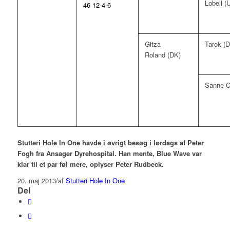
Lobell (
46 12-4-6
Gitza
Tarok (
Roland (DK)
Sanne C
Stutteri Hole In One havde i øvrigt besøg i lørdags af Peter
Fogh fra Ansager Dyrehospital. Han mente, Blue Wave var
klar til et par føl mere, oplyser Peter Rudbeck.
20. maj 2013
/
af
Stutteri Hole In One
Del