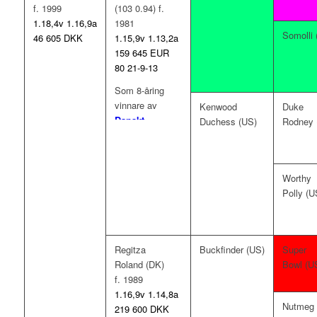
f. 1999
(103 0.94) f.
1.18,4v 1.16,9a
1981
Somolli 
46 605 DKK
1.15,9v 1.13,2a
159 645 EUR
80 21-9-13
Som 8-åring
vinnare av
Kenwood
Duke
Danskt
Duchess (US)
Rodney 
Mästerskap
.
Worthy
Polly (U
Regitza
Buckfinder (US)
Super
Roland (DK)
Bowl (U
f. 1989
1.16,9v 1.14,8a
Nutmeg
219 600 DKK