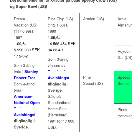
Det kommende føl får X-factor på både Speedy Crown (US)
og Super Bowl (US)!
Dream
Pine Chip (US)
Arndon (US)
Arnie
Vacation (US)
(112 1.00) f.
Almahur
(117 0.99) f.
1990
1997
1.09,6a
1.09,6a
14 588 454 SEK
5 998 239 SEK
34 23-4-1
Roydon
17 2-3-2
Gal (US
Som 3-åring
Som 3-åring
vinnare av
tvåa i
Stanley
Breeders’
Pine
Speedy
Dancer Trot
.
Crown
,
Avelshingst
Speed (US)
Somolli 
Som 4-åring
Historic
tillgänglig i
tvåa i
Dickerson Cup
,
Sverige.
American-
Stanley Dancer
Såld på
National Open
Trot
,
Colonial
Standardbred
Trot
,
Trot
,
Kentucky
Horse Sale
Piney
Avelshingst
Breeders’
Futurity
,
(Harrisburg)
Hanover
tillgänglig i
Crown
, trea i
American-
1991 för 17 000
Sverige.
Maple Leaf
National
,
USD.