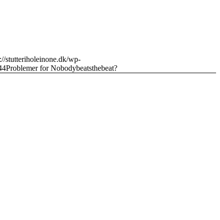
://stutteriholeinone.dk/wp-
44
Problemer for Nobodybeatsthebeat?