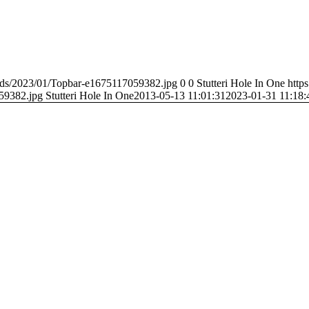
loads/2023/01/Topbar-e1675117059382.jpg
0
0
Stutteri Hole In One
https
59382.jpg
Stutteri Hole In One
2013-05-13 11:01:31
2023-01-31 11:18: