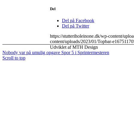
Del
Del på Facebook
Del på Twitter
https://stutteriholeinone.dk/wp-content/up
content/uploads/2023/01/Topbar-e16751170
Udviklet af MTH Design
Nobody var på umulig opgave
Spor 5 i Sprintermesteren
Scroll to top