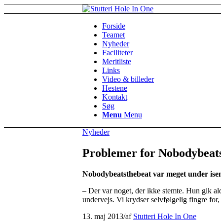
Forside
Teamet
Nyheder
Faciliteter
Meritliste
Links
Video & billeder
Hestene
Kontakt
Søg
Menu
Menu
Nyheder
Problemer for Nobodybeat
Nobodybeatsthebeat var meget under isen 
– Der var noget, der ikke stemte. Hun gik al
undervejs. Vi krydser selvfølgelig fingre for,
13. maj 2013
/
af
Stutteri Hole In One