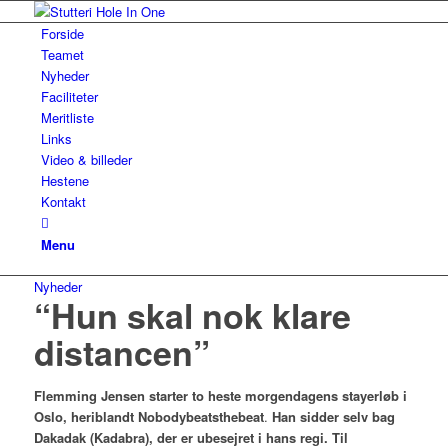
Forside
Teamet
Nyheder
Faciliteter
Meritliste
Links
Video & billeder
Hestene
Kontakt
Menu
Nyheder
“Hun skal nok klare
distancen”
Flemming Jensen starter to heste morgendagens stayerløb i
Oslo, heriblandt
Nobodybeatsthebeat
.
Han sidder selv bag
Dakadak (Kadabra), der er ubesejret i hans regi. Til