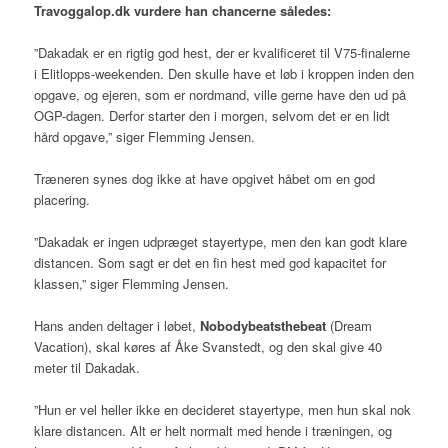
Travoggalop.dk vurdere han chancerne således:
”Dakadak er en rigtig god hest, der er kvalificeret til V75-finalerne
i Elitlopps-weekenden. Den skulle have et løb i kroppen inden den
opgave, og ejeren, som er nordmand, ville gerne have den ud på
OGP-dagen. Derfor starter den i morgen, selvom det er en lidt
hård opgave,” siger Flemming Jensen.
Træneren synes dog ikke at have opgivet håbet om en god
placering.
”Dakadak er ingen udpræget stayertype, men den kan godt klare
distancen. Som sagt er det en fin hest med god kapacitet for
klassen,” siger Flemming Jensen.
Hans anden deltager i løbet,
Nobodybeatsthebeat
(Dream
Vacation), skal køres af Åke Svanstedt, og den skal give 40
meter til Dakadak.
”Hun er vel heller ikke en decideret stayertype, men hun skal nok
klare distancen. Alt er helt normalt med hende i træningen, og